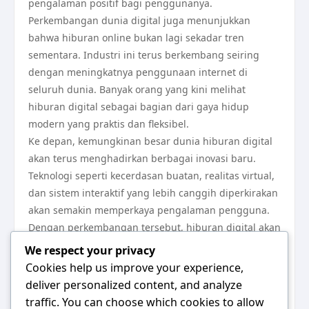
pengalaman positif bagi penggunanya.
Perkembangan dunia digital juga menunjukkan
bahwa hiburan online bukan lagi sekadar tren
sementara. Industri ini terus berkembang seiring
dengan meningkatnya penggunaan internet di
seluruh dunia. Banyak orang yang kini melihat
hiburan digital sebagai bagian dari gaya hidup
modern yang praktis dan fleksibel.
Ke depan, kemungkinan besar dunia hiburan digital
akan terus menghadirkan berbagai inovasi baru.
Teknologi seperti kecerdasan buatan, realitas virtual,
dan sistem interaktif yang lebih canggih diperkirakan
akan semakin memperkaya pengalaman pengguna.
Dengan perkembangan tersebut, hiburan digital akan
terus menjadi salah satu bentuk hiburan paling
We respect your privacy
menarik di era modern.
Cookies help us improve your experience,
Pada akhirnya, hiburan digital bukan hanya tentang
deliver personalized content, and analyze
permainan semata, tetapi juga tentang pengalaman,
traffic. You can choose which cookies to allow